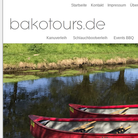
Startseite
Kontakt
Impressum
Über
Kanuverleih
Schlauchbootverleih
Events BBQ